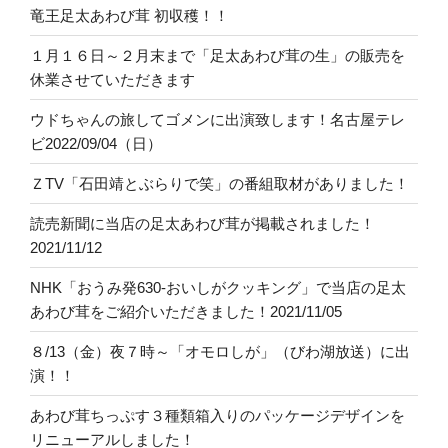
竜王足太あわび茸 初収穫！！
１月１６日～２月末まで「足太あわび茸の生」の販売を
休業させていただきます
ウドちゃんの旅してゴメンに出演致します！名古屋テレ
ビ2022/09/04（日）
ＺTV「石田靖とぶらりで笑」の番組取材がありました！
読売新聞に当店の足太あわび茸が掲載されました！
2021/11/12
NHK「おうみ発630-おいしがクッキング」で当店の足太
あわび茸をご紹介いただきました！2021/11/05
８/13（金）夜７時～「オモロしが」（びわ湖放送）に出
演！！
あわび茸ちっぷす３種類箱入りのパッケージデザインを
リニューアルしました！