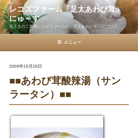
コ
レコズファーム「足太あわび茸」
ン
にゅ～す
テ
ン
竜王きのこ農園レコズファームの「足太あわび茸日記ブログ」
ツ
へ
メニュー
ス
キ
ッ
投
2009年10月28日
プ
稿
■■あわび茸酸辣湯（サン
日:
ラータン）■■