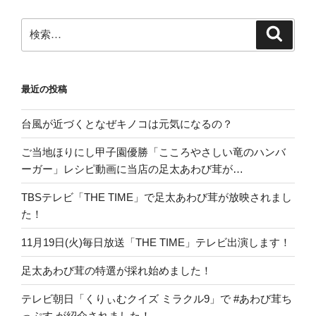
ョ
ン
検
検
索
索:
最近の投稿
台風が近づくとなぜキノコは元気になるの？
ご当地ほりにし甲子園優勝「こころやさしい竜のハンバ
ーガー」レシピ動画に当店の足太あわび茸が…
TBSテレビ「THE TIME」で足太あわび茸が放映されまし
た！
11月19日(火)毎日放送「THE TIME」テレビ出演します！
足太あわび茸の特選が採れ始めました！
テレビ朝日「くりぃむクイズ ミラクル9」で #あわび茸ち
っぷす が紹介されました！