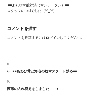
■■あわび茸酸辣湯（サンラータン）■■
スタッフのokuiでした（*^_^*）
コメントを残す
コメントを投稿するには
ログイン
してください。
投
前
前
稿
の
■■あわび茸と海老の粒マスタード炒め■■
ナ
投
ビ
稿
次
次
ゲ
の
菌床の入れ替えをしました！
投
ー
稿
シ