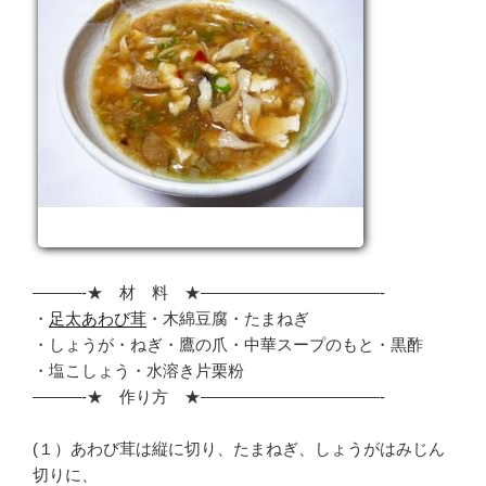
———-★ 材 料 ★———————————-
・
足太あわび茸
・木綿豆腐・たまねぎ
・しょうが・ねぎ・鷹の爪・中華スープのもと・黒酢
・塩こしょう・水溶き片栗粉
———-★ 作り方 ★———————————-
(１）あわび茸は縦に切り、たまねぎ、しょうがはみじん
切りに、