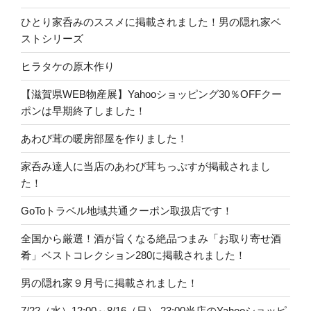
ひとり家呑みのススメに掲載されました！男の隠れ家ベ
ストシリーズ
ヒラタケの原木作り
【滋賀県WEB物産展】Yahooショッピング30％OFFクー
ポンは早期終了しました！
あわび茸の暖房部屋を作りました！
家呑み達人に当店のあわび茸ちっぷすが掲載されまし
た！
GoToトラベル地域共通クーポン取扱店です！
全国から厳選！酒が旨くなる絶品つまみ「お取り寄せ酒
肴」ベストコレクション280に掲載されました！
男の隠れ家９月号に掲載されました！
7/22（水）12:00～8/16（日） 23:00当店のYahooショッピ