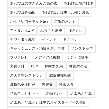
あわび茸の炊き込みご飯の素
あわび茸創作料理
あわび茸直売所
あわび茸近江牛ホルモン炒め
かんさい情報ネットten
ご飯のおとも
す・またんZIP
ふるさと納税
ゆきたけ
アワビダケ栽培
イベント
キクラゲ
キャッシュレス・消費者還元事業
ノンストップ
フジテレビ
メディアに掲載
ラジオに登場
宮川大輔
料理
林家木久扇
林家木久蔵
満天青空レストラン
滋賀報知新聞
滋賀県竜王町産
無農薬
蓬莱大介
詰め合わせセット
読売テレビ
足太あわび茸
足太あわび茸と近江牛のオイスターソース炒め