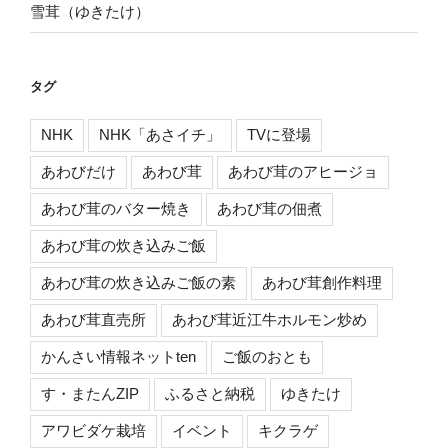
雪茸（ゆきたけ）
タグ
NHK
NHK「あさイチ」
TVに登場
あわびだけ
あわび茸
あわび茸のアヒージョ
あわび茸のバター焼き
あわび茸の佃煮
あわび茸の炊き込みご飯
あわび茸の炊き込みご飯の素
あわび茸創作料理
あわび茸直売所
あわび茸近江牛ホルモン炒め
かんさい情報ネットten
ご飯のおとも
す・またんZIP
ふるさと納税
ゆきたけ
アワビダケ栽培
イベント
キクラゲ