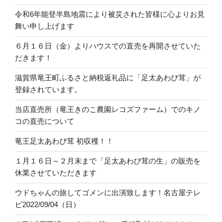
令和6年能登半島地震により被災された皆様に心よりお見
舞い申し上げます
６月１６日（金）よりハウスでの直売を再開させていた
だきます！
滋賀県竜王町ふるさと納税返礼品に「足太あわび茸」が
登録されています。
当店直売所（竜王きのこ農園レコズファーム）でのキノ
コの直売について
竜王足太あわび茸 初収穫！！
１月１６日～２月末まで「足太あわび茸の生」の販売を
休業させていただきます
ウドちゃんの旅してゴメンに出演致します！名古屋テレ
ビ2022/09/04（日）