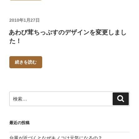
投
2010年1月27日
稿
あわび茸ちっぷすのデザインを変更しまし
日:
た！
続きを読む
検
検
索
索:
最近の投稿
台風が近づくとなぜキノコは元気になるの？