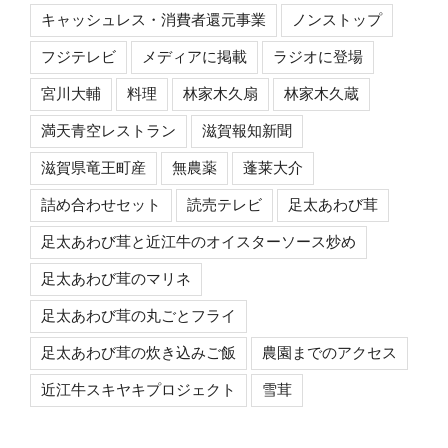
キャッシュレス・消費者還元事業
ノンストップ
フジテレビ
メディアに掲載
ラジオに登場
宮川大輔
料理
林家木久扇
林家木久蔵
満天青空レストラン
滋賀報知新聞
滋賀県竜王町産
無農薬
蓬莱大介
詰め合わせセット
読売テレビ
足太あわび茸
足太あわび茸と近江牛のオイスターソース炒め
足太あわび茸のマリネ
足太あわび茸の丸ごとフライ
足太あわび茸の炊き込みご飯
農園までのアクセス
近江牛スキヤキプロジェクト
雪茸