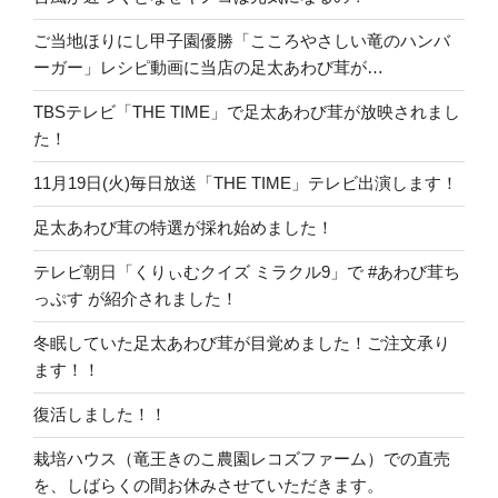
ご当地ほりにし甲子園優勝「こころやさしい竜のハンバ
ーガー」レシピ動画に当店の足太あわび茸が…
TBSテレビ「THE TIME」で足太あわび茸が放映されまし
た！
11月19日(火)毎日放送「THE TIME」テレビ出演します！
足太あわび茸の特選が採れ始めました！
テレビ朝日「くりぃむクイズ ミラクル9」で #あわび茸ち
っぷす が紹介されました！
冬眠していた足太あわび茸が目覚めました！ご注文承り
ます！！
復活しました！！
栽培ハウス（竜王きのこ農園レコズファーム）での直売
を、しばらくの間お休みさせていただきます。