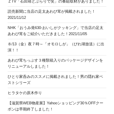
ＺTV「石田靖とぶらりで笑」の番組取材がありました！
読売新聞に当店の足太あわび茸が掲載されました！
2021/11/12
NHK「おうみ発630-おいしがクッキング」で当店の足太
あわび茸をご紹介いただきました！2021/11/05
８/13（金）夜７時～「オモロしが」（びわ湖放送）に出
演！！
あわび茸ちっぷす３種類箱入りのパッケージデザインを
リニューアルしました！
ひとり家呑みのススメに掲載されました！男の隠れ家ベ
ストシリーズ
ヒラタケの原木作り
【滋賀県WEB物産展】Yahooショッピング30％OFFクー
ポンは早期終了しました！