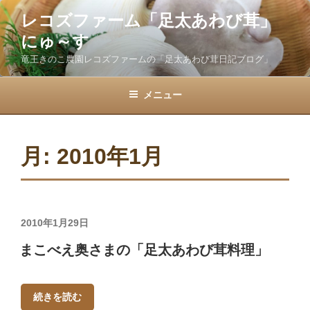
コ
レコズファーム「足太あわび茸」
ン
にゅ～す
テ
ン
竜王きのこ農園レコズファームの「足太あわび茸日記ブログ」
ツ
へ
メニュー
ス
キ
ッ
月:
2010年1月
プ
投
2010年1月29日
稿
まこべえ奥さまの「足太あわび茸料理」
日:
続きを読む