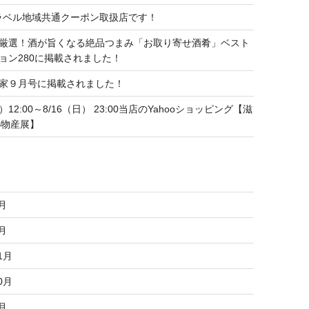
トラベル地域共通クーポン取扱店です！
厳選！酒が旨くなる絶品つまみ「お取り寄せ酒肴」ベスト
ョン280に掲載されました！
家９月号に掲載されました！
水）12:00～8/16（日） 23:00当店のYahooショッピング【滋
B物産展】
6月
3月
1月
0月
8月