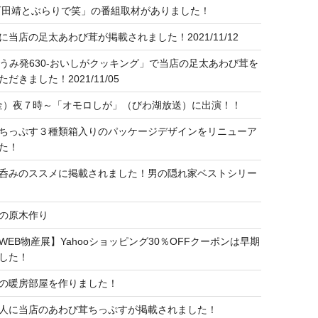
石田靖とぶらりで笑」の番組取材がありました！
に当店の足太あわび茸が掲載されました！2021/11/12
おうみ発630-おいしがクッキング」で当店の足太あわび茸を
だきました！2021/11/05
（金）夜７時～「オモロしが」（びわ湖放送）に出演！！
ちっぷす３種類箱入りのパッケージデザインをリニューア
た！
呑みのススメに掲載されました！男の隠れ家ベストシリー
の原木作り
WEB物産展】Yahooショッピング30％OFFクーポンは早期
した！
の暖房部屋を作りました！
人に当店のあわび茸ちっぷすが掲載されました！