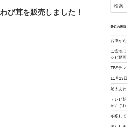
検
索:
あわび茸を販売しました！
最近の投稿
台風が近
ご当地ほ
シピ動画
TBSテ
11月19
足太あわ
テレビ朝
紹介され
冬眠して
復活しま