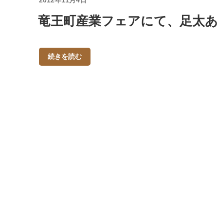
2012年11月4日
稿
竜王町産業フェアにて、足太
日:
続きを読む