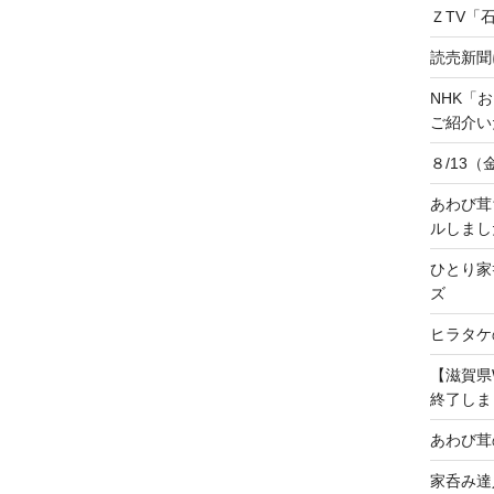
ＺTV「
読売新聞
NHK「
ご紹介いた
８/13
あわび茸
ルしまし
ひとり家
ズ
ヒラタケ
【滋賀県
終了しま
あわび茸
家呑み達