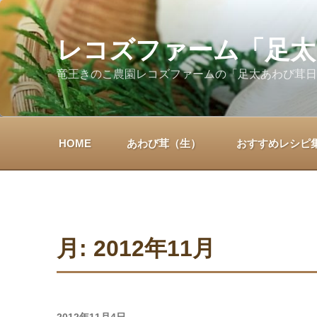
コ
ン
テ
レコズファーム「足太
ン
竜王きのこ農園レコズファームの「足太あわび茸日
ツ
へ
ス
キ
HOME
あわび茸（生）
おすすめレシピ
ッ
プ
月:
2012年11月
投