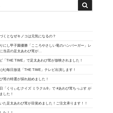
検
索
づくとなぜキノコは元気になるの？
りにし甲子園優勝「こころやさしい竜のハンバーガー」レ
に当店の足太あわび茸が…
レビ「THE TIME」で足太あわび茸が放映されました！
日(火)毎日放送「THE TIME」テレビ出演します！
び茸の特選が採れ始めました！
日「くりぃむクイズ ミラクル9」で #あわび茸ちっぷす が
ました！
いた足太あわび茸が目覚めました！ご注文承ります！！
した！！