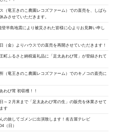
ス（竜王きのこ農園レコズファーム）での直売を、しばら
休みさせていただきます。
能登半島地震により被災された皆様に心よりお見舞い申し
日（金）よりハウスでの直売を再開させていただきます！
王町ふるさと納税返礼品に「足太あわび茸」が登録されて
所（竜王きのこ農園レコズファーム）でのキノコの直売に
あわび茸 初収穫！！
日～２月末まで「足太あわび茸の生」の販売を休業させて
ます
んの旅してゴメンに出演致します！名古屋テレビ
9/04（日）