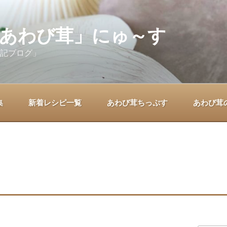
あわび茸」にゅ～す
記ブログ」
集
新着レシピ一覧
あわび茸ちっぷす
あわび茸