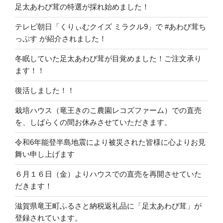
足太あわび茸の特選が採れ始めました！
テレビ朝日「くりぃむクイズ ミラクル9」で #あわび茸ち
っぷす が紹介されました！
冬眠していた足太あわび茸が目覚めました！ご注文承り
ます！！
復活しました！！
栽培ハウス（竜王きのこ農園レコズファーム）での直売
を、しばらくの間お休みさせていただきます。
令和6年能登半島地震により被災された皆様に心よりお見
舞い申し上げます
６月１６日（金）よりハウスでの直売を再開させていた
だきます！
滋賀県竜王町ふるさと納税返礼品に「足太あわび茸」が
登録されています。