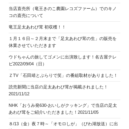
当店直売所（竜王きのこ農園レコズファーム）でのキノ
コの直売について
竜王足太あわび茸 初収穫！！
１月１６日～２月末まで「足太あわび茸の生」の販売を
休業させていただきます
ウドちゃんの旅してゴメンに出演致します！名古屋テレ
ビ2022/09/04（日）
ＺTV「石田靖とぶらりで笑」の番組取材がありました！
読売新聞に当店の足太あわび茸が掲載されました！
2021/11/12
NHK「おうみ発630-おいしがクッキング」で当店の足太
あわび茸をご紹介いただきました！2021/11/05
８/13（金）夜７時～「オモロしが」（びわ湖放送）に出