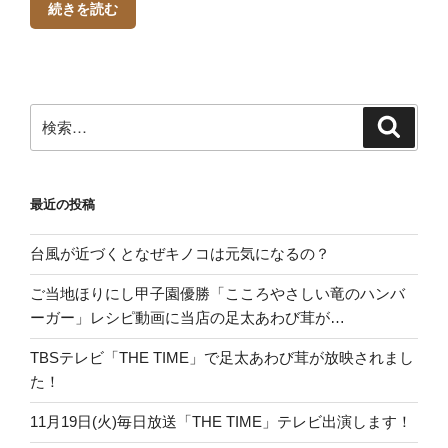
続きを読む
検
検
索
索:
最近の投稿
台風が近づくとなぜキノコは元気になるの？
ご当地ほりにし甲子園優勝「こころやさしい竜のハンバ
ーガー」レシピ動画に当店の足太あわび茸が…
TBSテレビ「THE TIME」で足太あわび茸が放映されまし
た！
11月19日(火)毎日放送「THE TIME」テレビ出演します！