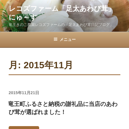
コ
レコズファーム「足太あわび茸」
ン
にゅ～す
テ
ン
竜王きのこ農園レコズファームの「足太あわび茸日記ブログ」
ツ
へ
メニュー
ス
キ
ッ
月:
2015年11月
プ
投
2015年11月21日
稿
竜王町ふるさと納税の謝礼品に当店のあわ
日:
び茸が選ばれました！