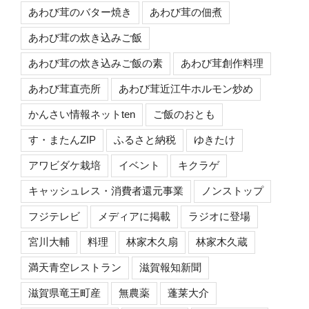
あわび茸のバター焼き
あわび茸の佃煮
あわび茸の炊き込みご飯
あわび茸の炊き込みご飯の素
あわび茸創作料理
あわび茸直売所
あわび茸近江牛ホルモン炒め
かんさい情報ネットten
ご飯のおとも
す・またんZIP
ふるさと納税
ゆきたけ
アワビダケ栽培
イベント
キクラゲ
キャッシュレス・消費者還元事業
ノンストップ
フジテレビ
メディアに掲載
ラジオに登場
宮川大輔
料理
林家木久扇
林家木久蔵
満天青空レストラン
滋賀報知新聞
滋賀県竜王町産
無農薬
蓬莱大介