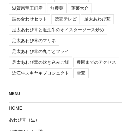
滋賀県竜王町産
無農薬
蓬莱大介
詰め合わせセット
読売テレビ
足太あわび茸
足太あわび茸と近江牛のオイスターソース炒め
足太あわび茸のマリネ
足太あわび茸の丸ごとフライ
足太あわび茸の炊き込みご飯
農園までのアクセス
近江牛スキヤキプロジェクト
雪茸
MENU
HOME
あわび茸（生）