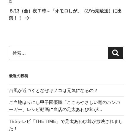
ゲ
次
次
の
ー
８/13（金）夜７時～「オモロしが」（びわ湖放送）に出
投
シ
演！！
稿
ョ
ン
検
検
索
索:
最近の投稿
台風が近づくとなぜキノコは元気になるの？
ご当地ほりにし甲子園優勝「こころやさしい竜のハンバ
ーガー」レシピ動画に当店の足太あわび茸が…
TBSテレビ「THE TIME」で足太あわび茸が放映されまし
た！