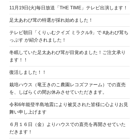
11月19日(火)毎日放送「THE TIME」テレビ出演します！
足太あわび茸の特選が採れ始めました！
テレビ朝日「くりぃむクイズ ミラクル9」で #あわび茸ち
っぷす が紹介されました！
冬眠していた足太あわび茸が目覚めました！ご注文承り
ます！！
復活しました！！
栽培ハウス（竜王きのこ農園レコズファーム）での直売
を、しばらくの間お休みさせていただきます。
令和6年能登半島地震により被災された皆様に心よりお見
舞い申し上げます
６月１６日（金）よりハウスでの直売を再開させていた
だきます！