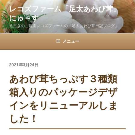
コ
レコズファーム「足太あわび茸」
ン
にゅ～す
テ
ン
竜王きのこ農園レコズファームの「足太あわび茸日記ブログ」
ツ
へ
メニュー
ス
キ
ッ
投
2021年3月24日
プ
稿
あわび茸ちっぷす３種類
日:
箱入りのパッケージデザ
インをリニューアルしま
した！