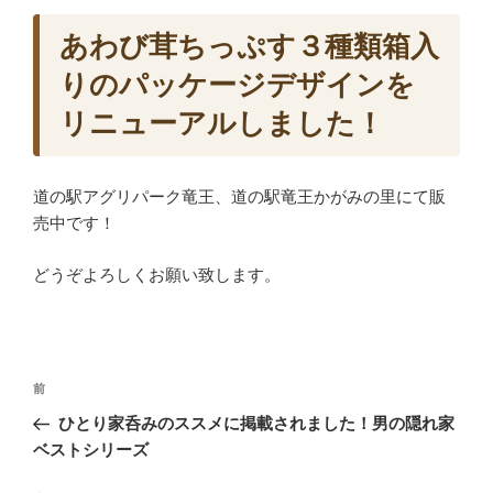
あわび茸ちっぷす３種類箱入
りのパッケージデザインを
リニューアルしました！
道の駅アグリパーク竜王、道の駅竜王かがみの里にて販
売中です！
どうぞよろしくお願い致します。
投
前
前
稿
の
ひとり家呑みのススメに掲載されました！男の隠れ家
ナ
投
ベストシリーズ
ビ
稿