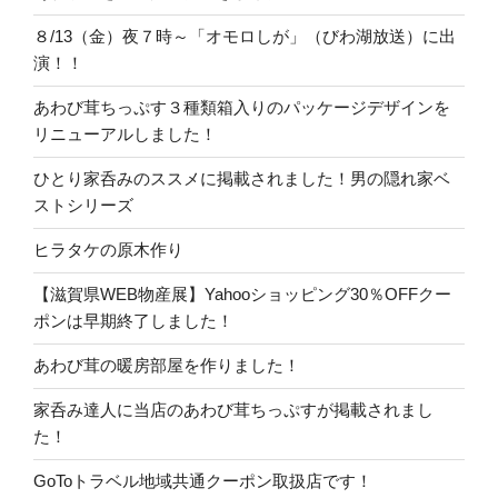
８/13（金）夜７時～「オモロしが」（びわ湖放送）に出
演！！
あわび茸ちっぷす３種類箱入りのパッケージデザインを
リニューアルしました！
ひとり家呑みのススメに掲載されました！男の隠れ家ベ
ストシリーズ
ヒラタケの原木作り
【滋賀県WEB物産展】Yahooショッピング30％OFFクー
ポンは早期終了しました！
あわび茸の暖房部屋を作りました！
家呑み達人に当店のあわび茸ちっぷすが掲載されまし
た！
GoToトラベル地域共通クーポン取扱店です！