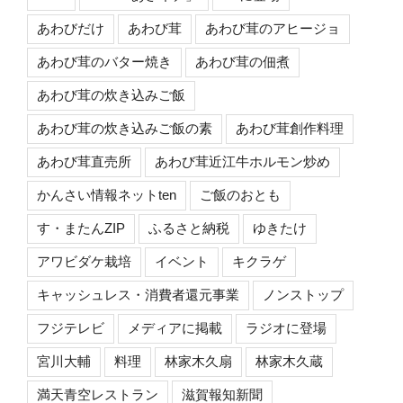
あわびだけ
あわび茸
あわび茸のアヒージョ
あわび茸のバター焼き
あわび茸の佃煮
あわび茸の炊き込みご飯
あわび茸の炊き込みご飯の素
あわび茸創作料理
あわび茸直売所
あわび茸近江牛ホルモン炒め
かんさい情報ネットten
ご飯のおとも
す・またんZIP
ふるさと納税
ゆきたけ
アワビダケ栽培
イベント
キクラゲ
キャッシュレス・消費者還元事業
ノンストップ
フジテレビ
メディアに掲載
ラジオに登場
宮川大輔
料理
林家木久扇
林家木久蔵
満天青空レストラン
滋賀報知新聞