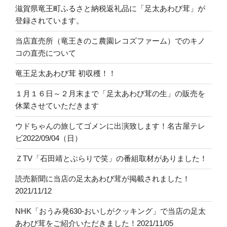
滋賀県竜王町ふるさと納税返礼品に「足太あわび茸」が
登録されています。
当店直売所（竜王きのこ農園レコズファーム）でのキノ
コの直売について
竜王足太あわび茸 初収穫！！
１月１６日～２月末まで「足太あわび茸の生」の販売を
休業させていただきます
ウドちゃんの旅してゴメンに出演致します！名古屋テレ
ビ2022/09/04（日）
ＺTV「石田靖とぶらりで笑」の番組取材がありました！
読売新聞に当店の足太あわび茸が掲載されました！
2021/11/12
NHK「おうみ発630-おいしがクッキング」で当店の足太
あわび茸をご紹介いただきました！2021/11/05