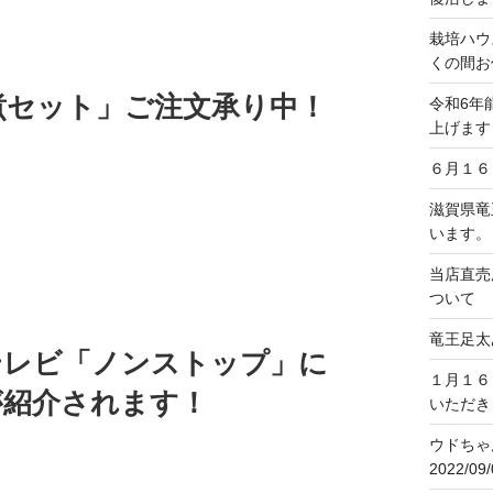
栽培ハウ
くの間お
煮セット」ご注文承り中！
令和6年
上げます
６月１６
滋賀県竜
います。
当店直売
ついて
竜王足太
ジテレビ「ノンストップ」に
１月１６
が紹介されます！
いただき
ウドちゃ
2022/0