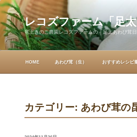
コ
ン
テ
レコズファーム「足太
ン
竜王きのこ農園レコズファームの「足太あわび茸日
ツ
へ
ス
キ
HOME
あわび茸（生）
おすすめレシピ
ッ
プ
カテゴリー:
あわび茸の
投