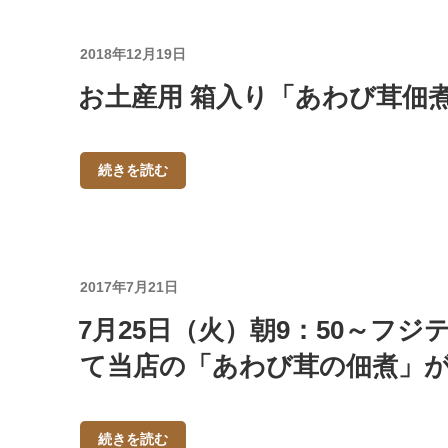
投
2018年12月19日
稿
お土産用 箱入り「あわび茸佃
日:
続きを読む
投
2017年7月21日
稿
7月25日（火）朝9：50～フ
日:
て当店の「あわび茸の佃煮」
続きを読む