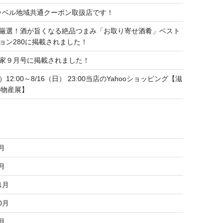
トラベル地域共通クーポン取扱店です！
厳選！酒が旨くなる絶品つまみ「お取り寄せ酒肴」ベスト
ョン280に掲載されました！
家９月号に掲載されました！
水）12:00～8/16（日） 23:00当店のYahooショッピング【滋
B物産展】
6月
3月
1月
0月
8月