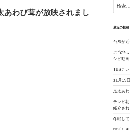
検
索:
で足太あわび茸が放映されまし
最近の投稿
台風が近
ご当地ほ
シピ動画
TBSテ
11月19
足太あわ
テレビ朝
紹介され
冬眠して
復活しま