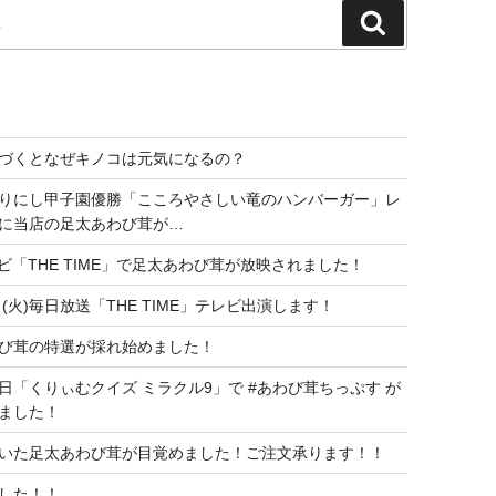
検
索
づくとなぜキノコは元気になるの？
りにし甲子園優勝「こころやさしい竜のハンバーガー」レ
に当店の足太あわび茸が…
レビ「THE TIME」で足太あわび茸が放映されました！
日(火)毎日放送「THE TIME」テレビ出演します！
び茸の特選が採れ始めました！
日「くりぃむクイズ ミラクル9」で #あわび茸ちっぷす が
ました！
いた足太あわび茸が目覚めました！ご注文承ります！！
した！！