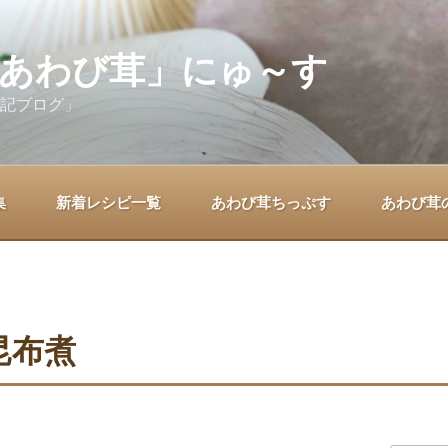
あわび茸」にゅ～す
記ブログ」
集
新着レシピ一覧
あわび茸ちっぷす
あわび茸
昆布煮