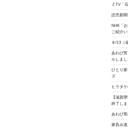
ＺTV「
読売新聞
NHK「
ご紹介いた
８/13
あわび茸
ルしまし
ひとり家
ズ
ヒラタケ
【滋賀県
終了しま
あわび茸
家呑み達