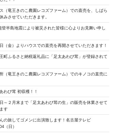
ス（竜王きのこ農園レコズファーム）での直売を、しばら
休みさせていただきます。
能登半島地震により被災された皆様に心よりお見舞い申し
日（金）よりハウスでの直売を再開させていただきます！
王町ふるさと納税返礼品に「足太あわび茸」が登録されて
所（竜王きのこ農園レコズファーム）でのキノコの直売に
あわび茸 初収穫！！
日～２月末まで「足太あわび茸の生」の販売を休業させて
ます
んの旅してゴメンに出演致します！名古屋テレビ
9/04（日）