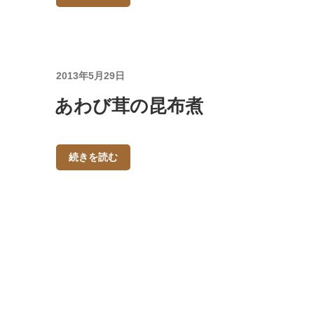
投
2013年5月29日
稿
あわび茸の昆布煮
日:
続きを読む