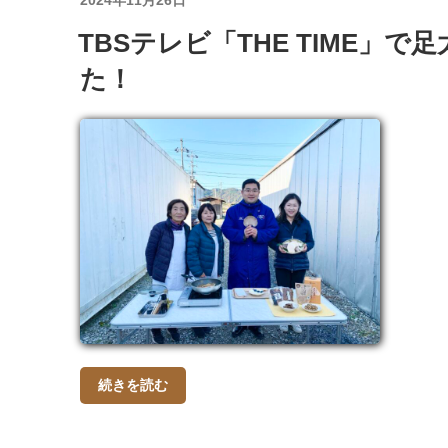
2024年11月26日
稿
TBSテレビ「THE TIME」
日:
た！
続きを読む