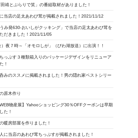
石田靖とぶらりで笑」の番組取材がありました！
に当店の足太あわび茸が掲載されました！2021/11/12
おうみ発630-おいしがクッキング」で当店の足太あわび茸を
だきました！2021/11/05
（金）夜７時～「オモロしが」（びわ湖放送）に出演！！
ちっぷす３種類箱入りのパッケージデザインをリニューア
た！
呑みのススメに掲載されました！男の隠れ家ベストシリー
の原木作り
WEB物産展】Yahooショッピング30％OFFクーポンは早期
した！
の暖房部屋を作りました！
人に当店のあわび茸ちっぷすが掲載されました！