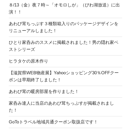
８/13（金）夜７時～「オモロしが」（びわ湖放送）に出
演！！
あわび茸ちっぷす３種類箱入りのパッケージデザインを
リニューアルしました！
ひとり家呑みのススメに掲載されました！男の隠れ家ベ
ストシリーズ
ヒラタケの原木作り
【滋賀県WEB物産展】Yahooショッピング30％OFFクー
ポンは早期終了しました！
あわび茸の暖房部屋を作りました！
家呑み達人に当店のあわび茸ちっぷすが掲載されまし
た！
GoToトラベル地域共通クーポン取扱店です！