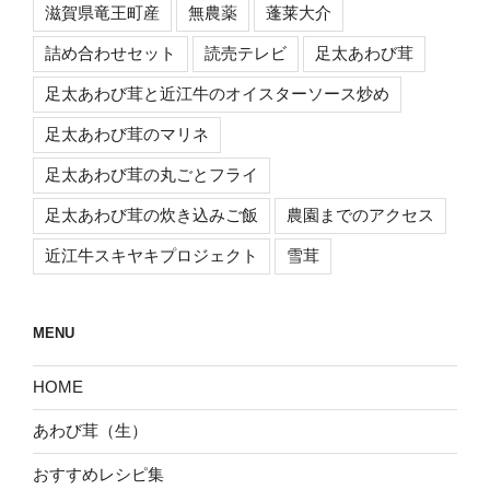
滋賀県竜王町産
無農薬
蓬莱大介
詰め合わせセット
読売テレビ
足太あわび茸
足太あわび茸と近江牛のオイスターソース炒め
足太あわび茸のマリネ
足太あわび茸の丸ごとフライ
足太あわび茸の炊き込みご飯
農園までのアクセス
近江牛スキヤキプロジェクト
雪茸
MENU
HOME
あわび茸（生）
おすすめレシピ集