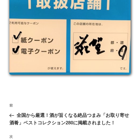
投
前
前
稿
の
全国から厳選！酒が旨くなる絶品つまみ「お取り寄せ
ナ
投
酒肴」ベストコレクション280に掲載されました！
ビ
稿
ゲ
次
次