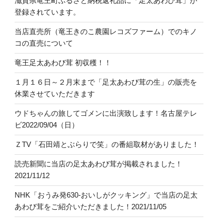
滋賀県竜王町ふるさと納税返礼品に「足太あわび茸」が
登録されています。
当店直売所（竜王きのこ農園レコズファーム）でのキノ
コの直売について
竜王足太あわび茸 初収穫！！
１月１６日～２月末まで「足太あわび茸の生」の販売を
休業させていただきます
ウドちゃんの旅してゴメンに出演致します！名古屋テレ
ビ2022/09/04（日）
ＺTV「石田靖とぶらりで笑」の番組取材がありました！
読売新聞に当店の足太あわび茸が掲載されました！
2021/11/12
NHK「おうみ発630-おいしがクッキング」で当店の足太
あわび茸をご紹介いただきました！2021/11/05