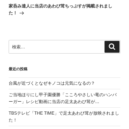
の
ー
家呑み達人に当店のあわび茸ちっぷすが掲載されまし
投
シ
た！
稿
ョ
ン
検
検
索
索:
最近の投稿
台風が近づくとなぜキノコは元気になるの？
ご当地ほりにし甲子園優勝「こころやさしい竜のハンバ
ーガー」レシピ動画に当店の足太あわび茸が…
TBSテレビ「THE TIME」で足太あわび茸が放映されまし
た！