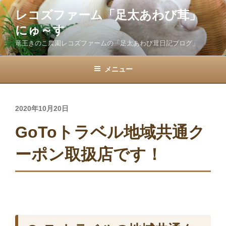
コ
レコズファーム「足太あわび茸」
ン
にゅ～す
テ
ン
竜王きのこ農園レコズファームの「足太あわび茸日記ブログ」
ツ
へ
メニュー
ス
キ
ッ
投
2020年10月20日
プ
稿
GoToトラベル地域共通ク
日:
ーポン取扱店です！