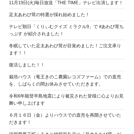
11月19日(火)毎日放送「THE TIME」テレビ出演します！
足太あわび茸の特選が採れ始めました！
テレビ朝日「くりぃむクイズ ミラクル9」で #あわび茸ち
っぷす が紹介されました！
冬眠していた足太あわび茸が目覚めました！ご注文承り
ます！！
復活しました！！
栽培ハウス（竜王きのこ農園レコズファーム）での直売
を、しばらくの間お休みさせていただきます。
令和6年能登半島地震により被災された皆様に心よりお見
舞い申し上げます
６月１６日（金）よりハウスでの直売を再開させていた
だきます！