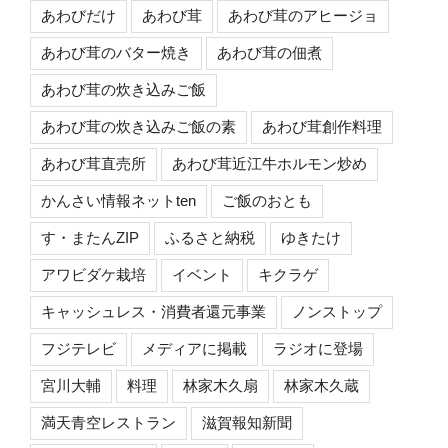
あわびだけ
あわび茸
あわび茸のアヒージョ
あわび茸のバター焼き
あわび茸の佃煮
あわび茸の炊き込みご飯
あわび茸の炊き込みご飯の素
あわび茸創作料理
あわび茸直売所
あわび茸近江牛ホルモン炒め
かんさい情報ネットten
ご飯のおとも
す・またんZIP
ふるさと納税
ゆきたけ
アワビダケ栽培
イベント
キクラゲ
キャッシュレス・消費者還元事業
ノンストップ
フジテレビ
メディアに掲載
ラジオに登場
宮川大輔
料理
林家木久扇
林家木久蔵
満天青空レストラン
滋賀報知新聞