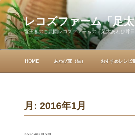
コ
ン
テ
レコズファーム「足太
ン
竜王きのこ農園レコズファームの「足太あわび茸日
ツ
へ
ス
キ
HOME
あわび茸（生）
おすすめレシピ
ッ
プ
月:
2016年1月
投