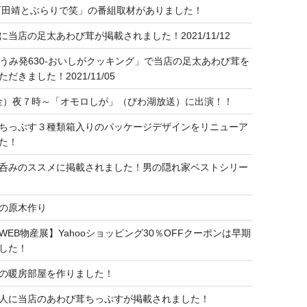
石田靖とぶらりで笑」の番組取材がありました！
に当店の足太あわび茸が掲載されました！2021/11/12
おうみ発630-おいしがクッキング」で当店の足太あわび茸を
だきました！2021/11/05
（金）夜７時～「オモロしが」（びわ湖放送）に出演！！
ちっぷす３種類箱入りのパッケージデザインをリニューア
た！
呑みのススメに掲載されました！男の隠れ家ベストシリー
の原木作り
WEB物産展】Yahooショッピング30％OFFクーポンは早期
した！
の暖房部屋を作りました！
人に当店のあわび茸ちっぷすが掲載されました！