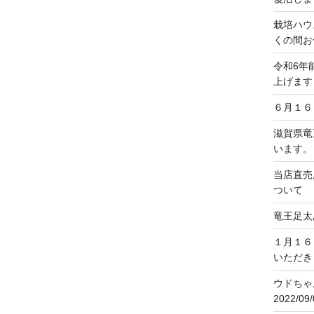
栽培ハウ
くの間お
令和6年
上げます
６月１６
滋賀県竜
います。
当店直売
ついて
竜王足太
１月１６
いただき
ウドちゃ
2022/0