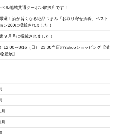
トラベル地域共通クーポン取扱店です！
厳選！酒が旨くなる絶品つまみ「お取り寄せ酒肴」ベスト
ョン280に掲載されました！
家９月号に掲載されました！
水）12:00～8/16（日） 23:00当店のYahooショッピング【滋
B物産展】
6月
3月
1月
0月
8月