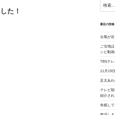
検
索:
ました！
最近の投稿
台風が近
ご当地ほ
シピ動画
TBSテ
11月19
足太あわ
テレビ朝
紹介され
冬眠して
復活しま