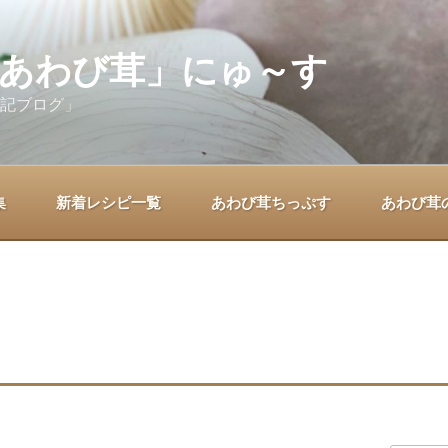
あわび茸」にゅ～す
記ブログ」
集
新着レシピ一覧
あわび茸ちっぷす
あわび茸