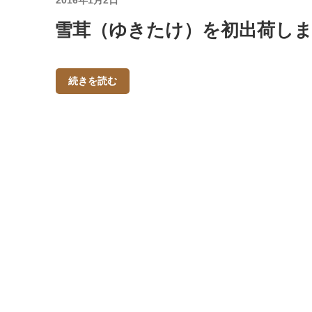
2016年1月2日
稿
雪茸（ゆきたけ）を初出荷し
日:
続きを読む