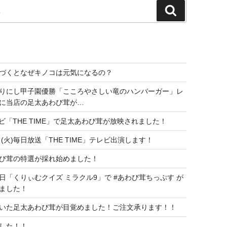
検
索
づくとなぜキノコは元気になるの？
りにし甲子園優勝「こころやさしい竜のハンバーガー」レ
に当店の足太あわび茸が…
レビ「THE TIME」で足太あわび茸が放映されました！
日(火)毎日放送「THE TIME」テレビ出演します！
び茸の特選が採れ始めました！
日「くりぃむクイズ ミラクル9」で #あわび茸ちっぷす が
ました！
いた足太あわび茸が目覚めました！ご注文承ります！！
した！！