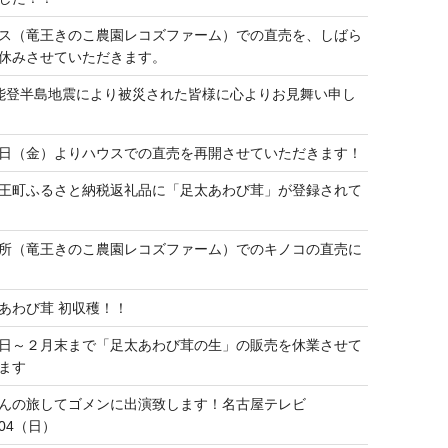
ス（竜王きのこ農園レコズファーム）での直売を、しばら
休みさせていただきます。
能登半島地震により被災された皆様に心よりお見舞い申し
日（金）よりハウスでの直売を再開させていただきます！
王町ふるさと納税返礼品に「足太あわび茸」が登録されて
所（竜王きのこ農園レコズファーム）でのキノコの直売に
あわび茸 初収穫！！
日～２月末まで「足太あわび茸の生」の販売を休業させて
ます
んの旅してゴメンに出演致します！名古屋テレビ
9/04（日）