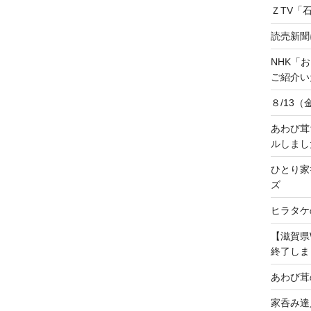
ＺTV「
読売新聞
NHK「
ご紹介いた
８/13
あわび茸
ルしまし
ひとり家
ズ
ヒラタケ
【滋賀県
終了しま
あわび茸
家呑み達