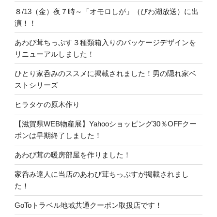
８/13（金）夜７時～「オモロしが」（びわ湖放送）に出
演！！
あわび茸ちっぷす３種類箱入りのパッケージデザインを
リニューアルしました！
ひとり家呑みのススメに掲載されました！男の隠れ家ベ
ストシリーズ
ヒラタケの原木作り
【滋賀県WEB物産展】Yahooショッピング30％OFFクー
ポンは早期終了しました！
あわび茸の暖房部屋を作りました！
家呑み達人に当店のあわび茸ちっぷすが掲載されまし
た！
GoToトラベル地域共通クーポン取扱店です！