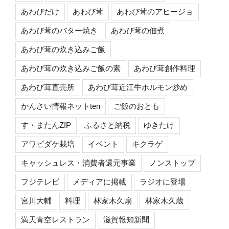
あわびだけ
あわび茸
あわび茸のアヒージョ
あわび茸のバター焼き
あわび茸の佃煮
あわび茸の炊き込みご飯
あわび茸の炊き込みご飯の素
あわび茸創作料理
あわび茸直売所
あわび茸近江牛ホルモン炒め
かんさい情報ネットten
ご飯のおとも
す・またんZIP
ふるさと納税
ゆきたけ
アワビダケ栽培
イベント
キクラゲ
キャッシュレス・消費者還元事業
ノンストップ
フジテレビ
メディアに掲載
ラジオに登場
宮川大輔
料理
林家木久扇
林家木久蔵
満天青空レストラン
滋賀報知新聞