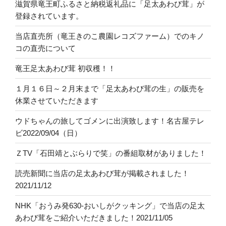
滋賀県竜王町ふるさと納税返礼品に「足太あわび茸」が
登録されています。
当店直売所（竜王きのこ農園レコズファーム）でのキノ
コの直売について
竜王足太あわび茸 初収穫！！
１月１６日～２月末まで「足太あわび茸の生」の販売を
休業させていただきます
ウドちゃんの旅してゴメンに出演致します！名古屋テレ
ビ2022/09/04（日）
ＺTV「石田靖とぶらりで笑」の番組取材がありました！
読売新聞に当店の足太あわび茸が掲載されました！
2021/11/12
NHK「おうみ発630-おいしがクッキング」で当店の足太
あわび茸をご紹介いただきました！2021/11/05