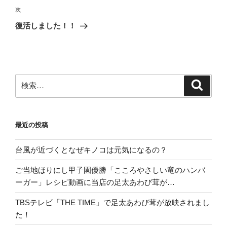
ゲ
次
次
の
ー
復活しました！！
投
シ
稿
ョ
ン
検
検
索
索:
最近の投稿
台風が近づくとなぜキノコは元気になるの？
ご当地ほりにし甲子園優勝「こころやさしい竜のハンバ
ーガー」レシピ動画に当店の足太あわび茸が…
TBSテレビ「THE TIME」で足太あわび茸が放映されまし
た！