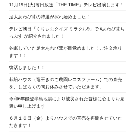
11月19日(火)毎日放送「THE TIME」テレビ出演します！
足太あわび茸の特選が採れ始めました！
テレビ朝日「くりぃむクイズ ミラクル9」で #あわび茸ち
っぷす が紹介されました！
冬眠していた足太あわび茸が目覚めました！ご注文承り
ます！！
復活しました！！
栽培ハウス（竜王きのこ農園レコズファーム）での直売
を、しばらくの間お休みさせていただきます。
令和6年能登半島地震により被災された皆様に心よりお見
舞い申し上げます
６月１６日（金）よりハウスでの直売を再開させていた
だきます！