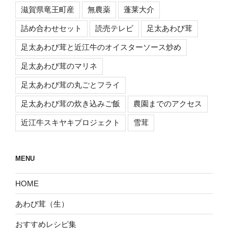
滋賀県竜王町産
無農薬
蓬莱大介
詰め合わせセット
読売テレビ
足太あわび茸
足太あわび茸と近江牛のオイスターソース炒め
足太あわび茸のマリネ
足太あわび茸の丸ごとフライ
足太あわび茸の炊き込みご飯
農園までのアクセス
近江牛スキヤキプロジェクト
雪茸
MENU
HOME
あわび茸（生）
おすすめレシピ集