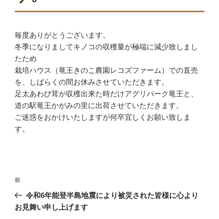
毎度ありがとうございます。
冬季になりましてキノコの収穫量が極端に減少致しまし
たため
栽培ハウス（竜王きのこ農園レコズファーム）での直売
を、しばらくの間お休みさせていただきます。
足太あわび茸が収穫出来た時だけアグリパーク竜王と、
道の駅竜王かがみの里に出荷させていただきます。
ご迷惑をおかけいたしますが何卒宜しくお願い致しま
す。
投
前
前
稿
の
令和6年能登半島地震により被災された皆様に心より
ナ
投
お見舞い申し上げます
ビ
稿