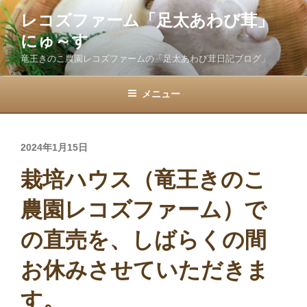
コ
レコズファーム「足太あわび茸」
ン
にゅ～す
テ
ン
竜王きのこ農園レコズファームの「足太あわび茸日記ブログ」
ツ
へ
メニュー
ス
キ
ッ
投
2024年1月15日
プ
稿
栽培ハウス（竜王きのこ
日:
農園レコズファーム）で
の直売を、しばらくの間
お休みさせていただきま
す。