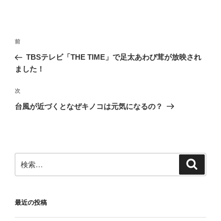
投
前
前
稿
の
TBSテレビ「THE TIME」で足太あわび茸が放映され
ナ
投
ました！
ビ
稿
ゲ
次
次
の
ー
台風が近づくとなぜキノコは元気になるの？
投
シ
稿
ョ
ン
検
検
索
索:
最近の投稿