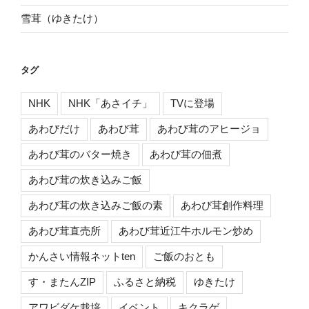
雪茸（ゆきたけ）
タグ
NHK
NHK「あさイチ」
TVに登場
あわびだけ
あわび茸
あわび茸のアヒージョ
あわび茸のバター焼き
あわび茸の佃煮
あわび茸の炊き込みご飯
あわび茸の炊き込みご飯の素
あわび茸創作料理
あわび茸直売所
あわび茸近江牛ホルモン炒め
かんさい情報ネットten
ご飯のおとも
す・またんZIP
ふるさと納税
ゆきたけ
アワビダケ栽培
イベント
キクラゲ