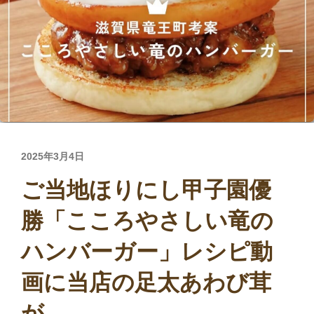
投
2025年3月4日
稿
ご当地ほりにし甲子園優
日:
勝「こころやさしい竜の
ハンバーガー」レシピ動
画に当店の足太あわび茸
が…