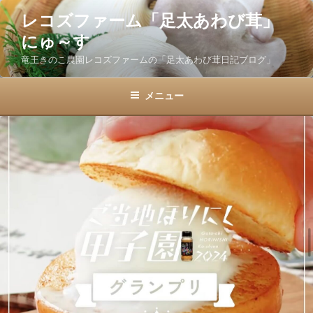
コ
レコズファーム「足太あわび茸」
ン
にゅ～す
テ
ン
竜王きのこ農園レコズファームの「足太あわび茸日記ブログ」
ツ
へ
メニュー
ス
キ
ッ
プ