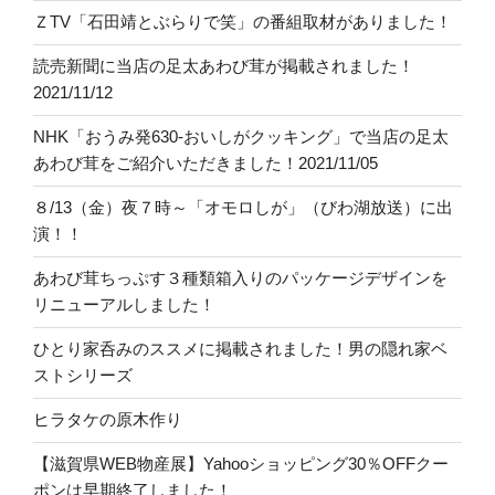
ＺTV「石田靖とぶらりで笑」の番組取材がありました！
読売新聞に当店の足太あわび茸が掲載されました！
2021/11/12
NHK「おうみ発630-おいしがクッキング」で当店の足太
あわび茸をご紹介いただきました！2021/11/05
８/13（金）夜７時～「オモロしが」（びわ湖放送）に出
演！！
あわび茸ちっぷす３種類箱入りのパッケージデザインを
リニューアルしました！
ひとり家呑みのススメに掲載されました！男の隠れ家ベ
ストシリーズ
ヒラタケの原木作り
【滋賀県WEB物産展】Yahooショッピング30％OFFクー
ポンは早期終了しました！