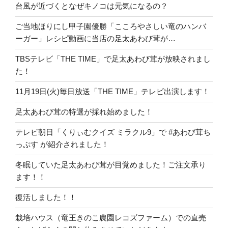
台風が近づくとなぜキノコは元気になるの？
ご当地ほりにし甲子園優勝「こころやさしい竜のハンバ
ーガー」レシピ動画に当店の足太あわび茸が…
TBSテレビ「THE TIME」で足太あわび茸が放映されまし
た！
11月19日(火)毎日放送「THE TIME」テレビ出演します！
足太あわび茸の特選が採れ始めました！
テレビ朝日「くりぃむクイズ ミラクル9」で #あわび茸ち
っぷす が紹介されました！
冬眠していた足太あわび茸が目覚めました！ご注文承り
ます！！
復活しました！！
栽培ハウス（竜王きのこ農園レコズファーム）での直売