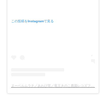
この投稿をInstagramで見る
ヌーベルムラチ／あわび茸／竜王きのこ農園レコズファーム(@nouvelle_murachi)がシェアした投稿