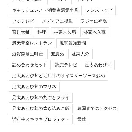
キャッシュレス・消費者還元事業
ノンストップ
フジテレビ
メディアに掲載
ラジオに登場
宮川大輔
料理
林家木久扇
林家木久蔵
満天青空レストラン
滋賀報知新聞
滋賀県竜王町産
無農薬
蓬莱大介
詰め合わせセット
読売テレビ
足太あわび茸
足太あわび茸と近江牛のオイスターソース炒め
足太あわび茸のマリネ
足太あわび茸の丸ごとフライ
足太あわび茸の炊き込みご飯
農園までのアクセス
近江牛スキヤキプロジェクト
雪茸