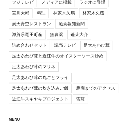
フジテレビ
メディアに掲載
ラジオに登場
宮川大輔
料理
林家木久扇
林家木久蔵
満天青空レストラン
滋賀報知新聞
滋賀県竜王町産
無農薬
蓬莱大介
詰め合わせセット
読売テレビ
足太あわび茸
足太あわび茸と近江牛のオイスターソース炒め
足太あわび茸のマリネ
足太あわび茸の丸ごとフライ
足太あわび茸の炊き込みご飯
農園までのアクセス
近江牛スキヤキプロジェクト
雪茸
MENU