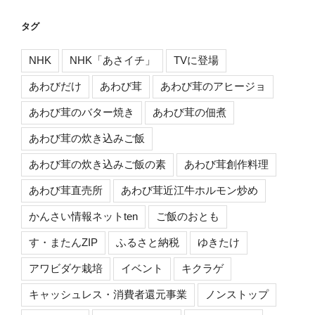
タグ
NHK
NHK「あさイチ」
TVに登場
あわびだけ
あわび茸
あわび茸のアヒージョ
あわび茸のバター焼き
あわび茸の佃煮
あわび茸の炊き込みご飯
あわび茸の炊き込みご飯の素
あわび茸創作料理
あわび茸直売所
あわび茸近江牛ホルモン炒め
かんさい情報ネットten
ご飯のおとも
す・またんZIP
ふるさと納税
ゆきたけ
アワビダケ栽培
イベント
キクラゲ
キャッシュレス・消費者還元事業
ノンストップ