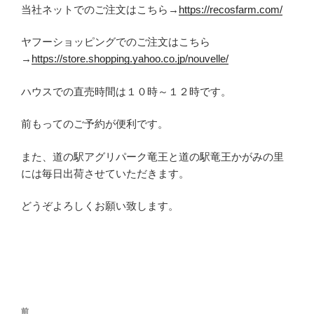
当社ネットでのご注文はこちら→
https://recosfarm.com/
ヤフーショッピングでのご注文はこちら
→
https://store.shopping.yahoo.co.jp/nouvelle/
ハウスでの直売時間は１０時～１２時です。
前もってのご予約が便利です。
また、道の駅アグリパーク竜王と道の駅竜王かがみの里
には毎日出荷させていただきます。
どうぞよろしくお願い致します。
投
前
前