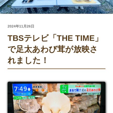
投
2024年11月26日
稿
TBSテレビ「THE TIME」
日:
で足太あわび茸が放映さ
れました！