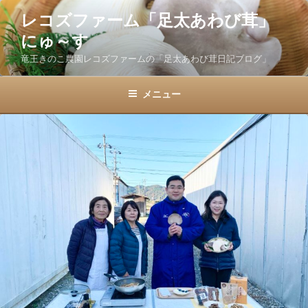
コ
レコズファーム「足太あわび茸」
ン
にゅ～す
テ
ン
竜王きのこ農園レコズファームの「足太あわび茸日記ブログ」
ツ
へ
メニュー
ス
キ
ッ
プ