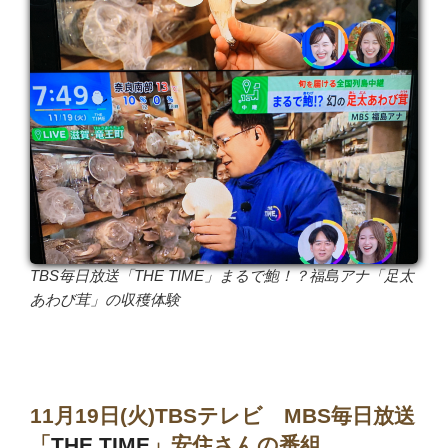
TBS毎日放送「THE TIME」まるで鮑！？福島アナ「足太
あわび茸」の収穫体験
11月19日(火)TBSテレビ MBS毎日放送
「
THE TIME
」安住さんの番組