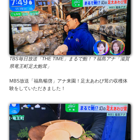
TBS毎日放送「THE TIME」まるで鮑！？福島アナ「滋賀
県竜王町足太鮑茸」
MBS放送「福島暢啓」アナ来園！足太あわび茸の収穫体
験をしていただきました！