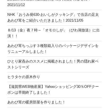
2021/11/12
NHK「おうみ発630-おいしがクッキング」で当店の足太
あわび茸をご紹介いただきました！2021/11/05
８/13（金）夜７時～「オモロしが」（びわ湖放送）に出
演！！
あわび茸ちっぷす３種類箱入りのパッケージデザインを
リニューアルしました！
ひとり家呑みのススメに掲載されました！男の隠れ家ベ
ストシリーズ
ヒラタケの原木作り
【滋賀県WEB物産展】Yahooショッピング30％OFFクー
ポンは早期終了しました！
あわび茸の暖房部屋を作りました！