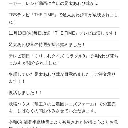
ーガー」レシピ動画に当店の足太あわび茸が…
TBSテレビ「THE TIME」で足太あわび茸が放映されまし
た！
11月19日(火)毎日放送「THE TIME」テレビ出演します！
足太あわび茸の特選が採れ始めました！
テレビ朝日「くりぃむクイズ ミラクル9」で #あわび茸ち
っぷす が紹介されました！
冬眠していた足太あわび茸が目覚めました！ご注文承り
ます！！
復活しました！！
栽培ハウス（竜王きのこ農園レコズファーム）での直売
を、しばらくの間お休みさせていただきます。
令和6年能登半島地震により被災された皆様に心よりお見