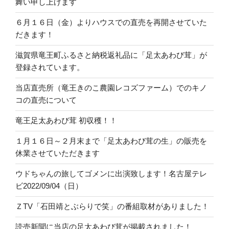
舞い申し上げます
６月１６日（金）よりハウスでの直売を再開させていた
だきます！
滋賀県竜王町ふるさと納税返礼品に「足太あわび茸」が
登録されています。
当店直売所（竜王きのこ農園レコズファーム）でのキノ
コの直売について
竜王足太あわび茸 初収穫！！
１月１６日～２月末まで「足太あわび茸の生」の販売を
休業させていただきます
ウドちゃんの旅してゴメンに出演致します！名古屋テレ
ビ2022/09/04（日）
ＺTV「石田靖とぶらりで笑」の番組取材がありました！
読売新聞に当店の足太あわび茸が掲載されました！