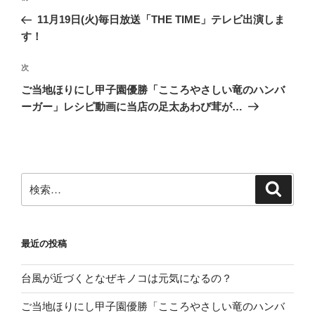
稿
の
11月19日(火)毎日放送「THE TIME」テレビ出演しま
ナ
投
す！
ビ
稿
ゲ
次
次
の
ー
ご当地ほりにし甲子園優勝「こころやさしい竜のハンバ
投
シ
ーガー」レシピ動画に当店の足太あわび茸が…
稿
ョ
ン
検
検
索
索:
最近の投稿
台風が近づくとなぜキノコは元気になるの？
ご当地ほりにし甲子園優勝「こころやさしい竜のハンバ