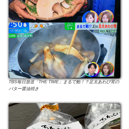
TBS毎日放送「THE TIME」まるで鮑！？足太あわび茸の
バター醤油焼き