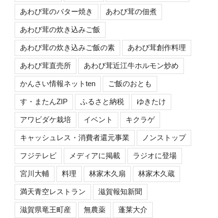
あわび茸のバター焼き
あわび茸の佃煮
あわび茸の炊き込みご飯
あわび茸の炊き込みご飯の素
あわび茸創作料理
あわび茸直売所
あわび茸近江牛ホルモン炒め
かんさい情報ネットten
ご飯のおとも
す・またんZIP
ふるさと納税
ゆきたけ
アワビダケ栽培
イベント
キクラゲ
キャッシュレス・消費者還元事業
ノンストップ
フジテレビ
メディアに掲載
ラジオに登場
宮川大輔
料理
林家木久扇
林家木久蔵
満天青空レストラン
滋賀報知新聞
滋賀県竜王町産
無農薬
蓬莱大介