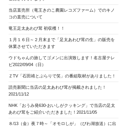
当店直売所（竜王きのこ農園レコズファーム）でのキノ
コの直売について
竜王足太あわび茸 初収穫！！
１月１６日～２月末まで「足太あわび茸の生」の販売を
休業させていただきます
ウドちゃんの旅してゴメンに出演致します！名古屋テレ
ビ2022/09/04（日）
ＺTV「石田靖とぶらりで笑」の番組取材がありました！
読売新聞に当店の足太あわび茸が掲載されました！
2021/11/12
NHK「おうみ発630-おいしがクッキング」で当店の足太
あわび茸をご紹介いただきました！2021/11/05
８/13（金）夜７時～「オモロしが」（びわ湖放送）に出