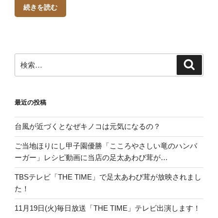
続きを読む
検
検
索
索:
最近の投稿
台風が近づくとなぜキノコは元気になるの？
ご当地ほりにし甲子園優勝「こころやさしい竜のハンバ
ーガー」レシピ動画に当店の足太あわび茸が…
TBSテレビ「THE TIME」で足太あわび茸が放映されまし
た！
11月19日(火)毎日放送「THE TIME」テレビ出演します！