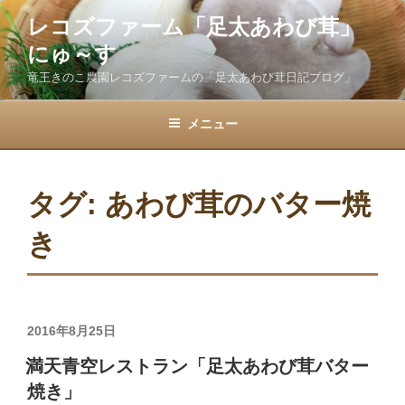
コ
レコズファーム「足太あわび茸」
ン
にゅ～す
テ
ン
竜王きのこ農園レコズファームの「足太あわび茸日記ブログ」
ツ
へ
メニュー
ス
キ
ッ
タグ:
あわび茸のバター焼
プ
き
投
2016年8月25日
稿
満天青空レストラン「足太あわび茸バター
日:
焼き」