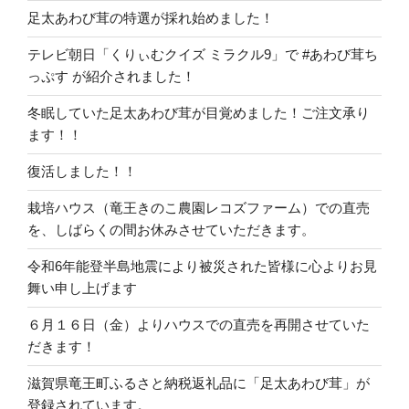
足太あわび茸の特選が採れ始めました！
テレビ朝日「くりぃむクイズ ミラクル9」で #あわび茸ち
っぷす が紹介されました！
冬眠していた足太あわび茸が目覚めました！ご注文承り
ます！！
復活しました！！
栽培ハウス（竜王きのこ農園レコズファーム）での直売
を、しばらくの間お休みさせていただきます。
令和6年能登半島地震により被災された皆様に心よりお見
舞い申し上げます
６月１６日（金）よりハウスでの直売を再開させていた
だきます！
滋賀県竜王町ふるさと納税返礼品に「足太あわび茸」が
登録されています。