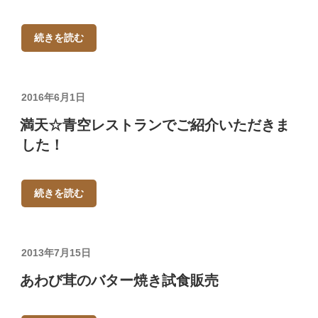
続きを読む
投
2016年6月1日
稿
満天☆青空レストランでご紹介いただきま
日:
した！
続きを読む
投
2013年7月15日
稿
あわび茸のバター焼き試食販売
日: